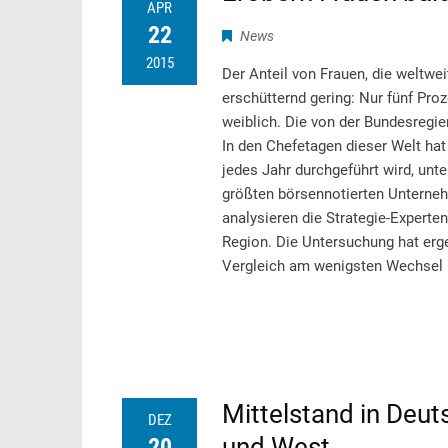
APR
22
News
2015
Der Anteil von Frauen, die weltwe
erschütternd gering: Nur fünf Pro
weiblich. Die von der Bundesregi
In den Chefetagen dieser Welt hat
jedes Jahr durchgeführt wird, unt
größten börsennotierten Unterneh
analysieren die Strategie-Experte
Region. Die Untersuchung hat erg
Vergleich am wenigsten Wechsel 
Mittelstand in Deu
DEZ
und West
20