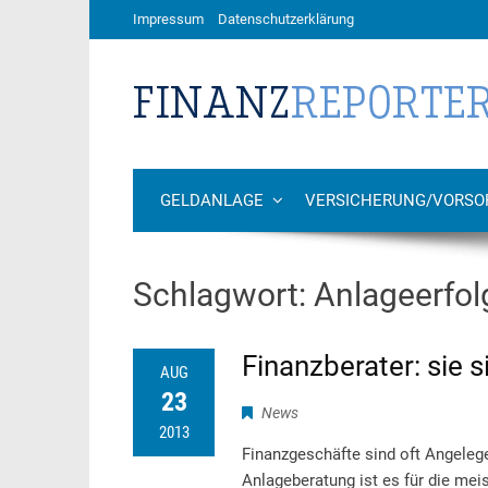
Impressum
Datenschutzerklärung
GELDANLAGE
VERSICHERUNG/VORSO
Schlagwort:
Anlageerfol
Finanzberater: sie s
AUG
23
News
2013
Finanzgeschäfte sind oft Angelege
Anlageberatung ist es für die mei