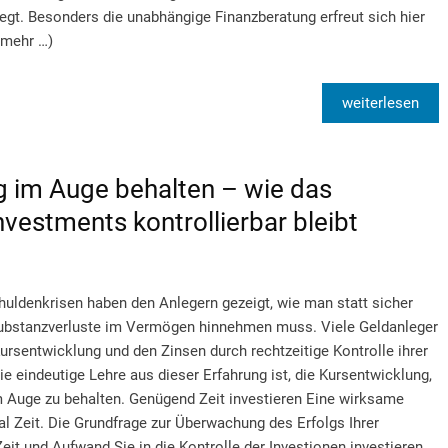
egt. Besonders die unabhängige Finanzberatung erfreut sich hier
(mehr …)
weiterlesen
g im Auge behalten – wie das
nvestments kontrollierbar bleibt
huldenkrisen haben den Anlegern gezeigt, wie man statt sicher
Substanzverluste im Vermögen hinnehmen muss. Viele Geldanleger
ursentwicklung und den Zinsen durch rechtzeitige Kontrolle ihrer
e eindeutige Lehre aus dieser Erfahrung ist, die Kursentwicklung,
m Auge zu behalten. Genügend Zeit investieren Eine wirksame
al Zeit. Die Grundfrage zur Überwachung des Erfolgs Ihrer
Zeit und Aufwand Sie in die Kontrolle der Investionen investieren