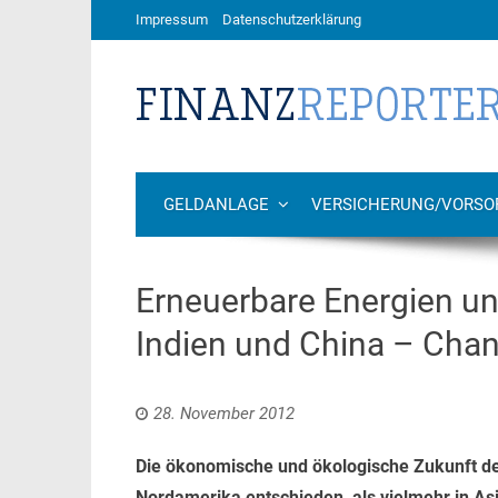
Impressum
Datenschutzerklärung
GELDANLAGE
VERSICHERUNG/VORSO
Erneuerbare Energien u
Indien und China – Chan
28. November 2012
Die ökonomische und ökologische Zukunft de
Nordamerika entschieden, als vielmehr in As