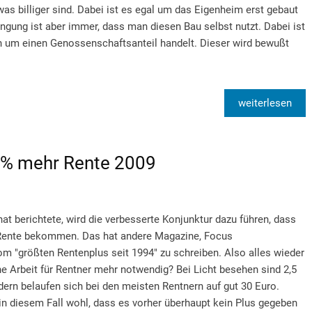
twas billiger sind. Dabei ist es egal um das Eigenheim erst gebaut
gung ist aber immer, dass man diesen Bau selbst nutzt. Dabei ist
ch um einen Genossenschaftsanteil handelt. Dieser wird bewußt
weiterlesen
5 % mehr Rente 2009
at berichtete, wird die verbesserte Konjunktur dazu führen, dass
r Rente bekommen. Das hat andere Magazine, Focus
om "größten Rentenplus seit 1994" zu schreiben. Also alles wieder
 Arbeit für Rentner mehr notwendig? Bei Licht besehen sind 2,5
rn belaufen sich bei den meisten Rentnern auf gut 30 Euro.
in diesem Fall wohl, dass es vorher überhaupt kein Plus gegeben