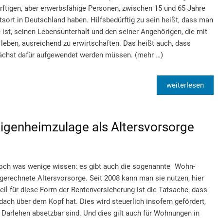
ürftigen, aber erwerbsfähige Personen, zwischen 15 und 65 Jahre
sort in Deutschland haben. Hilfsbedürftig zu sein heißt, dass man
e ist, seinen Lebensunterhalt und den seiner Angehörigen, die mit
leben, ausreichend zu erwirtschaften. Das heißt auch, dass
chst dafür aufgewendet werden müssen. (mehr …)
weiterlesen
Eigenheimzulage als Altersvorsorge
 doch was wenige wissen: es gibt auch die sogenannte "Wohn-
ngerechnete Altersvorsorge. Seit 2008 kann man sie nutzen, hier
eil für diese Form der Rentenversicherung ist die Tatsache, dass
ach über dem Kopf hat. Dies wird steuerlich insofern gefördert,
s Darlehen absetzbar sind. Und dies gilt auch für Wohnungen in