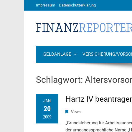
Impressum
Datenschutzerklärung
GELDANLAGE
VERSICHERUNG/VORSO
Schlagwort:
Altersvorso
Hartz IV beantrage
JAN
20
News
2009
„Grundsicherung für Arbeitssuchend
der umgangssprachliche Name „Har