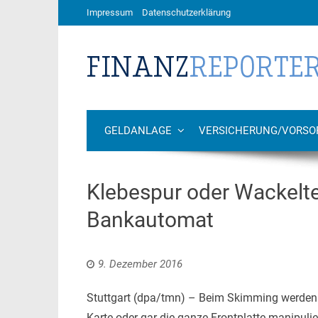
Impressum
Datenschutzerklärung
GELDANLAGE
VERSICHERUNG/VORSO
Klebespur oder Wackelt
Bankautomat
9. Dezember 2016
Stuttgart (dpa/tmn) – Beim Skimming werden 
Karte oder gar die ganze Frontplatte manipulie