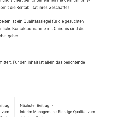
n und sichert den Unternehmen mit dem Chironis-
omit die Rentabilität ihres Geschäftes.
eiten ist ein Qualitätssiegel für die gesuchten
önliche Kontaktaufnahme mit Chironis sind die
beitgeber.
telt. Für den Inhalt ist allein das berichtende
eitrag
Nächster Beitrag
ät zum
Interim Management: Richtige Qualität zum