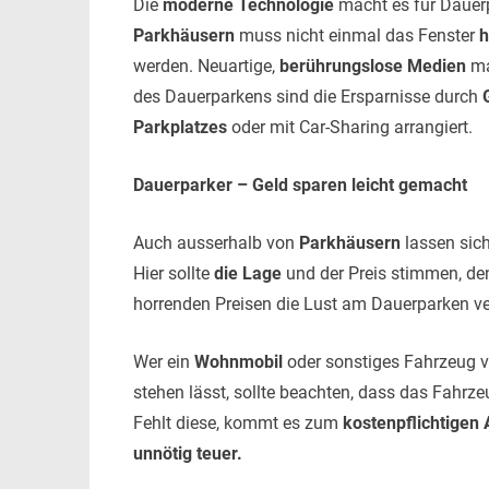
Die
moderne Technologie
macht es für Dauerp
Parkhäusern
muss nicht einmal das Fenster
h
werden. Neuartige,
berührungslose Medien
ma
des Dauerparkens sind die Ersparnisse durch
Parkplatzes
oder mit Car-Sharing arrangiert.
Dauerparker – Geld sparen leicht gemacht
Auch ausserhalb von
Parkhäusern
lassen sic
Hier sollte
die Lage
und der Preis stimmen, den
horrenden Preisen die Lust am Dauerparken v
Wer ein
Wohnmobil
oder sonstiges Fahrzeug vo
stehen lässt, sollte beachten, dass das Fahrze
Fehlt diese, kommt es zum
kostenpflichtigen
unnötig teuer.