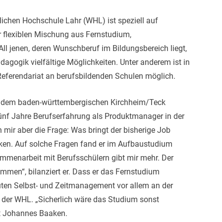
lichen Hochschule Lahr (WHL) ist speziell auf
r flexiblen Mischung aus
Fernstudium,
ll jenen, deren Wunschberuf im Bildungsbereich liegt,
dagogik vielfältige Möglichkeiten. Unter anderem ist in
Referendariat an berufsbildenden Schulen möglich.
 dem baden-württembergischen Kirchheim/Teck
 fünf Jahre Berufserfahrung als Produktmanager in der
h mir aber die Frage: Was bringt der bisherige Job
aaken. Auf solche Fragen fand er im Aufbaustudium
mmenarbeit mit Berufsschülern gibt mir mehr. Der
mmen“, bilanziert er. Dass er das Fernstudium
guten Selbst- und Zeitmanagement vor allem an der
n der WHL. „Sicherlich wäre das Studium sonst
gt Johannes Baaken.