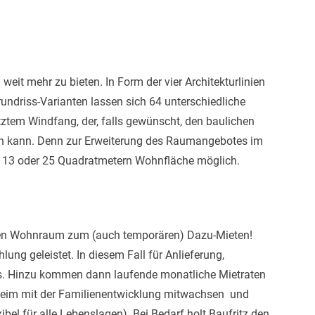
it mehr zu bieten. In Form der vier Architekturlinien
6 Grundriss-Varianten lassen sich 64 unterschiedliche
ztem Windfang, der, falls gewünscht, den baulichen
n kann. Denn zur Erweiterung des Raumangebotes im
 13 oder 25 Quadratmetern Wohnfläche möglich.
hen Wohnraum zum (auch temporären) Dazu-Mieten!
ung geleistet. In diesem Fall für Anlieferung,
s. Hinzu kommen dann laufende monatliche Mietraten
im mit der Familienentwicklung mitwachsen  und
ibel für alle Lebenslagen). Bei Bedarf holt Baufritz den