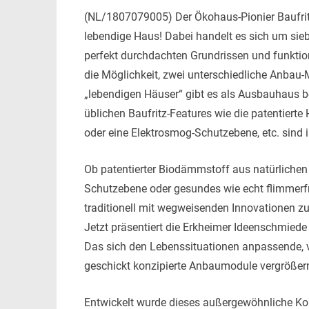
(NL/1807079005) Der Ökohaus-Pionier Baufritz
lebendige Haus! Dabei handelt es sich um sieb
perfekt durchdachten Grundrissen und funktio
die Möglichkeit, z
wei unterschiedliche Anbau-
„lebendigen Häuser“ gibt es als Ausbauhaus be
üblichen Baufritz-Features wie die patenti
oder eine Elektrosmog-Schutzebene, etc. sind i
Ob patentierter Biodämmstoff aus natürlichen 
Schutzebene oder gesundes wie echt flimmerfr
traditionell mit wegweisenden Innovationen z
Jetzt präsentiert die Erkheimer Ideenschmied
Das sich den Lebenssituationen anpassende, v
geschickt konzipierte Anbaumodule vergrößern
Entwickelt wurde dieses außergewöhnliche Ko