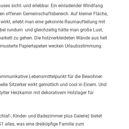
uses sicht- und erlebbar. Ein einladender Windfang
 den offenen Gemeinschaftsbereich. Auf kleiner Fläche,
 wirkt, erlebt man eine gekonnte Raumaufteilung mit
l rundum  und gleichzeitig hätte man große Lust,
arkett zu gehen. Die holzverkleideten Wände aus hell
gemusterte Papiertapeten wecken Urlaubsstimmung.
 kommunikative Lebensmittelpunkt für die Bewohner.
helle Sitzerker wirkt gemütlich und cool in Einem. Und
tylter Heizkamin mit dekorativem Holzlager für
laf-, Kinder- und Badezimmer plus Galerie) bietet
 alles, was eine dreiköpfige Familie zum