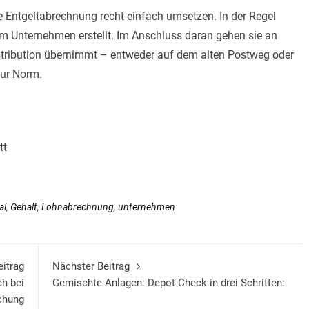
ale Entgeltabrechnung recht einfach umsetzen. In der Regel
m Unternehmen erstellt. Im Anschluss daran gehen sie an
 Distribution übernimmt – entweder auf dem alten Postweg oder
zur Norm.
tt
al
,
Gehalt
,
Lohnabrechnung
,
unternehmen
eitrag
Nächster Beitrag
ch bei
Gemischte Anlagen: Depot-Check in drei Schritten:
chung