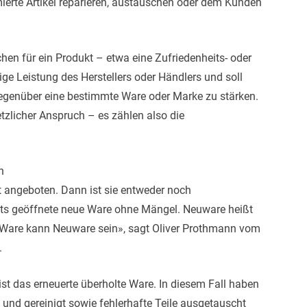
ierte Artikel reparieren, austauschen oder dem Kunden
hen für ein Produkt – etwa eine Zufriedenheits- oder
lige Leistung des Herstellers oder Händlers und soll
egenüber eine bestimmte Ware oder Marke zu stärken.
tzlicher Anspruch – es zählen also die
n
 angeboten. Dann ist sie entweder noch
eits geöffnete neue Ware ohne Mängel. Neuware heißt
e Ware kann Neuware sein», sagt Oliver Prothmann vom
.
ist das erneuerte überholte Ware. In diesem Fall haben
t und gereinigt sowie fehlerhafte Teile ausgetauscht